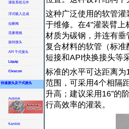
灌装系统元件
这种广泛使用的软管灌
浮式吸入总成
于维修。在4"灌装臂上
拉断阀
流量视镜
材质为碳钢，并连有垂
旋转接头
复合材料的软管（标准
API 干式接头
短接和API快换接头等
Liquip
标准的水平可达距离为11
Civacon
范围，可采用4个相隔
快速接头及干式接头
升高；建议采用16”
Autolok
行高效率的灌装。
Kamlok