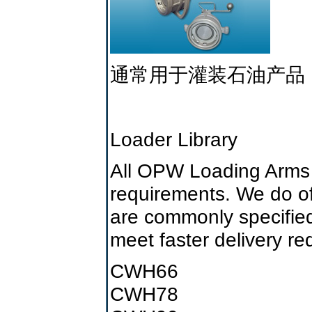
通常用于灌装石油产品
Loader Library
All OPW Loading Arms c
requirements. We do off
are commonly specified
meet faster delivery re
CWH66
CWH78