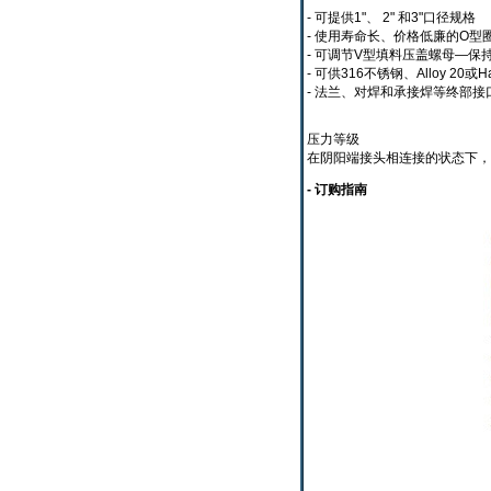
- 可提供1"、 2" 和3"口径规格
- 使用寿命长、价格低廉的O型
- 可调节V型填料压盖螺母—
- 可供316不锈钢、Alloy 20或Has
- 法兰、对焊和承接焊等终部接
压力等级
在阴阳端接头相连接的状态下，Dr
- 订购指南