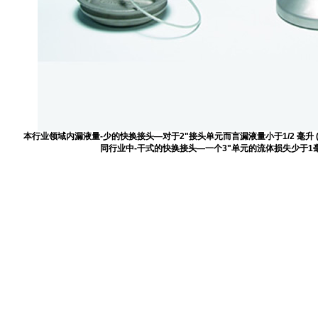
本行业领域内漏液量-少的快换接头—对于2"接头单元而言漏液量小于1/2 毫升 
同行业中-干式的快换接头—一个3"单元的流体损失少于1