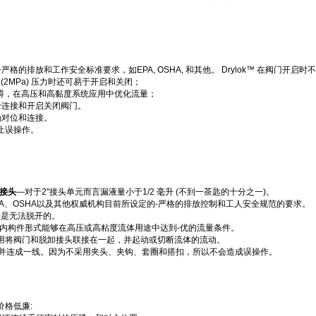
严格的排放和工作安全标准要求，如EPA, OSHA, 和其他。 Drylok™ 在阀门开启时
si (2MPa) 压力时还可易于开启和关闭；
阻碍，在高压和高黏度系统应用中优化流量；
于连接和开启关闭阀门。
正确对位和连接。
止误操作。
接头
—对于2"接头单元而言漏液量小于1/2 毫升 (不到一茶匙的十分之一)。
PA、OSHA以及其他权威机构目前所设定的-严格的排放控制和工人安全规范的要求。
k?是无法脱开的。
动的内构件形式能够在高压或高粘度流体用途中达到-优的流量条件。
作用将阀门和脱卸接头联接在一起，并起动或切断流体的流动。
的吻合并连成一线。因为不采用夹头、夹钩、套圈和搭扣，所以不会造成误操作。
价格低廉: