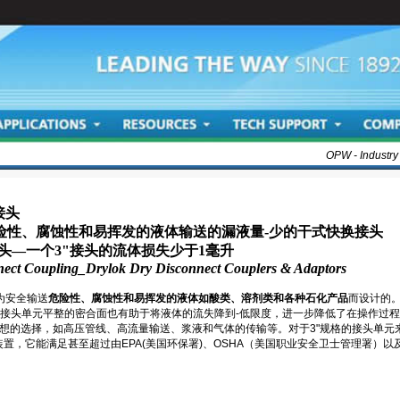
OPW - Industry
接头
送危险性、腐蚀性和易挥发的液体输送的漏液量-少的干式快换接头
头—一个3"接头的流体损失少于1毫升
ect Coupling_Drylok Dry Disconnect Couplers & Adaptors
专为安全输送
危险性、腐蚀性和易挥发的液体如酸类、溶剂类和各种石化产品
而设计的
接头单元平整的密合面也有助于将液体的流失降到-低限度，进一步降低了在操作过
分理想的选择，如高压管线、高流量输送、浆液和气体的传输等。对于3"规格的接头单元来
装置，它能满足甚至超过由EPA(美国环保署)、OSHA（美国职业安全卫士管理署）