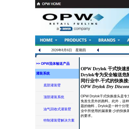
2026年8月6日 星期四
>> OPW流体输送产品
OPW Drylok 干式快速
灌装系统
Drylok专为安全输
同行业中-干式的快换接
底部灌装臂
OPW Drylok Dry Disconn
OPW Drylok干式快换接头是
顶部灌装系统
免发生意外的跑料。此外，这种
题的物料，Drylok是一种十
油气回收式灌装臂
业中所使用的漏液量-少的快换
的要求。
特制灌装臂解决方案