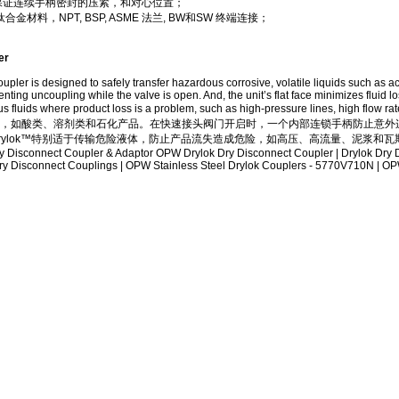
母保证连续手柄密封的压紧，和对心位置；
合金材料，NPT, BSP, ASME 法兰, BW和SW 终端连接；
。
er
pler is designed to safely transfer hazardous corrosive, volatile liquids such as a
enting uncoupling while the valve is open. And, the unit’s flat face minimizes fluid l
ardous fluids where product loss is a problem, such as high-pressure lines, h
，如酸类、溶剂类和石化产品。在快速接头阀门开启时，一个内部连锁手柄防止意外连
k™特别适于传输危险液体，防止产品流失造成危险，如高压、高流量、泥浆和瓦斯等。Drylok Dry 
y Disconnect Coupler & Adaptor OPW Drylok Dry Disconnect Coupler | Drylok Dry
y Disconnect Couplings | OPW Stainless Steel Drylok Couplers - 5770V710N | O