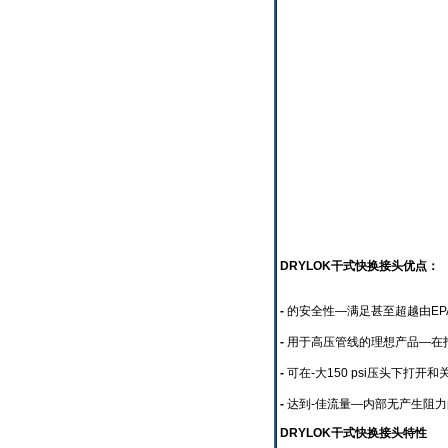
DRYLOK干式快换接头优点：
-
的安全性—满足甚至超越由EP
-
用于高压管线的理想产品—在打
-
可在-大150 psi压头下打开和
-
达到-佳流量—内部无产生阻力
DRYLOK干式快换接头特性