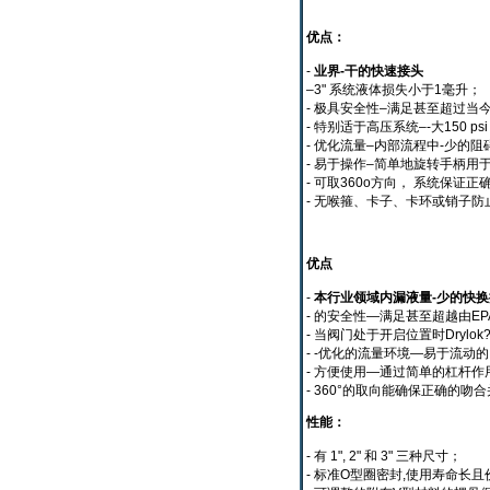
优点：
-
业界-干的快速接头
–3" 系统液体损失小于1毫升；
- 极具安全性–满足甚至超过当今
- 特别适于高压系统–-大150 p
- 优化流量–内部流程中-少的
- 易于操作–简单地旋转手柄用
- 可取360o方向， 系统保证
- 无喉箍、卡子、卡环或销子防
优点
-
本行业领域内漏液量-少的快换
- 的安全性—满足甚至超越由E
- 当阀门处于开启位置时Drylo
- -优化的流量环境—易于流
- 方便使用—通过简单的杠杆
- 360°的取向能确保正确
性能：
- 有 1", 2" 和 3" 三种尺寸；
- 标准O型圈密封,使用寿命长且