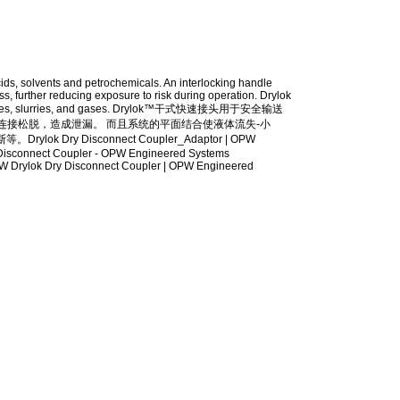
cids, solvents and petrochemicals. An interlocking handle
oss, further reducing exposure to risk during operation. Drylok
igh flow rates, slurries, and gases. Drylok™干式快速接头用于安全输送
接松脱，造成泄漏。 而且系统的平面结合使液体流失-小
Disconnect Coupler_Adaptor | OPW
 Disconnect Coupler - OPW Engineered Systems
PW Drylok Dry Disconnect Coupler | OPW Engineered