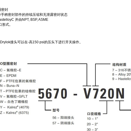
圈密封
保持手柄密封部件的持续压缩和无泄露密封状态
telloyC 并由NPT, BSP, ASME
口形式。
ylok接头可以在-高150 psi的压头下进行开关操作。