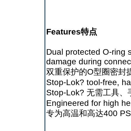
Features特点
Dual protected O-ring 
damage during connec
双重保护的O型圈密封
Stop-Lok? tool-free, h
Stop-Lok? 无需工
Engineered for high he
专为高温和高达400 P