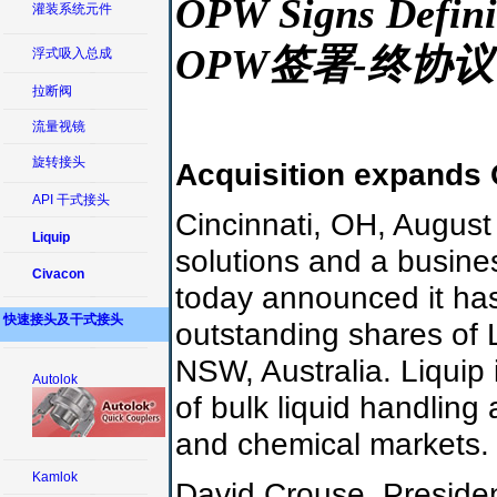
OPW Signs Defini
灌装系统元件
OPW签署-终协议收
浮式吸入总成
拉断阀
流量视镜
旋转接头
Acquisition expands 
API 干式接头
Cincinnati, OH, August 
Liquip
solutions and a busine
Civacon
today announced it has 
快速接头及干式接头
outstanding shares of L
NSW, Australia. Liquip
Autolok
of bulk liquid handling
and chemical markets.
Kamlok
David Crouse, Presiden