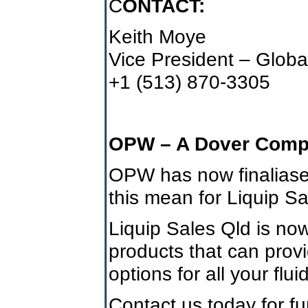
C
ONTACT:
Keith Moye
Vice President – Globa
+1 (513) 870-3305
OPW – A Dover Compan
OPW has now finaliased
this mean for Liquip S
Liquip Sales Qld is now
products that can provi
options for all your flu
Contact us today for f