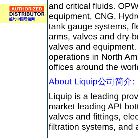
and critical fluids. OP
equipment, CNG, Hydro
签约中国经销商
tank gauge systems, fl
arms, valves and dry-br
valves and equipment
operations in North Am
offices around the worl
About Liquip公司简介:
Liquip is a leading prov
market leading API bot
valves and fittings, el
filtration systems, and