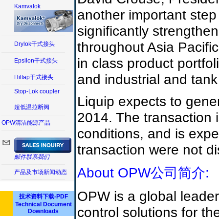
Kamvalok
another important step
significantly strengthe
throughout Asia Pacific
Drylok干式接头
in class product portfo
Epsilon干式接头
and industrial and tank
Hiltap干式接头
Stop-Lok coupler
Liquip expects to gene
超低温拉断阀
2014. The transaction i
OPW清洁能源产品
conditions, and is expe
transaction were not di
邮件联系我们
About OPW公司简介:
产品及市场新闻动态
OPW is a global leader
技术资料下载-PDF
Technical Document
control solutions for th
Downloads